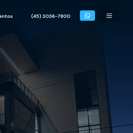
entos
(45) 3036-7800